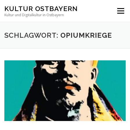
Direkt
KULTUR OSTBAYERN
zum
Menü
Inhalt
Kultur und Digitalkultur in Ostbayern
SCHLAGWORT:
OPIUMKRIEGE