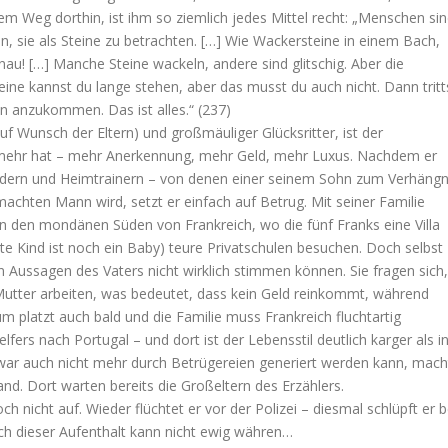
em Weg dorthin, ist ihm so ziemlich jedes Mittel recht: „Menschen si
nen, sie als Steine zu betrachten. […] Wie Wackersteine in einem Bach,
nau! […] Manche Steine wackeln, andere sind glitschig. Aber die
teine kannst du lange stehen, aber das musst du auch nicht. Dann tritt
n anzukommen. Das ist alles.“ (237)
auf Wunsch der Eltern) und großmäuliger Glücksritter, ist der
f mehr hat – mehr Anerkennung, mehr Geld, mehr Luxus. Nachdem er
ndern und Heimtrainern – von denen einer seinem Sohn zum Verhängn
chten Mann wird, setzt er einfach auf Betrug. Mit seiner Familie
in den mondänen Süden von Frankreich, wo die fünf Franks eine Villa
e Kind ist noch ein Baby) teure Privatschulen besuchen. Doch selbst
 Aussagen des Vaters nicht wirklich stimmen können. Sie fragen sich,
 Mutter arbeiten, was bedeutet, dass kein Geld reinkommt, während
latzt auch bald und die Familie muss Frankreich fluchtartig
fers nach Portugal – und dort ist der Lebensstil deutlich karger als i
 war auch nicht mehr durch Betrügereien generiert werden kann, mach
nd. Dort warten bereits die Großeltern des Erzählers.
 nicht auf. Wieder flüchtet er vor der Polizei – diesmal schlüpft er b
ch dieser Aufenthalt kann nicht ewig währen…