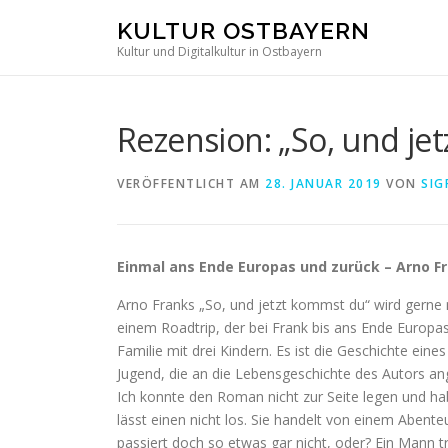
Direkt
KULTUR OSTBAYERN
zum
Kultur und Digitalkultur in Ostbayern
Inhalt
Rezension: „So, und je
VERÖFFENTLICHT AM
28. JANUAR 2019
VON
SIG
Einmal ans Ende Europas und zurück – Arno F
Arno Franks „So, und jetzt kommst du“ wird gerne 
einem Roadtrip, der bei Frank bis ans Ende Europas 
Familie mit drei Kindern. Es ist die Geschichte eines
Jugend, die an die Lebensgeschichte des Autors ang
Ich konnte den Roman nicht zur Seite legen und ha
lässt einen nicht los. Sie handelt von einem Abente
passiert doch so etwas gar nicht, oder? Ein Mann