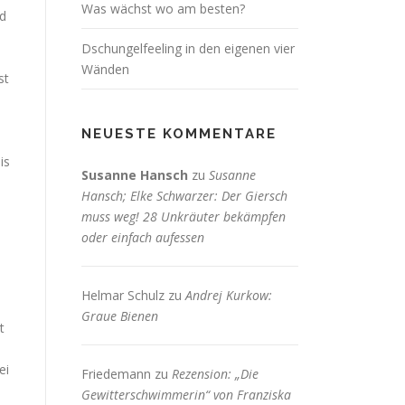
Was wächst wo am besten?
nd
Dschungelfeeling in den eigenen vier
Wänden
st
NEUESTE KOMMENTARE
is
Susanne Hansch
zu
Susanne
Hansch; Elke Schwarzer: Der Giersch
muss weg! 28 Unkräuter bekämpfen
oder einfach aufessen
Helmar Schulz
zu
Andrej Kurkow:
n
Graue Bienen
t
ei
Friedemann
zu
Rezension: „Die
Gewitterschwimmerin“ von Franziska