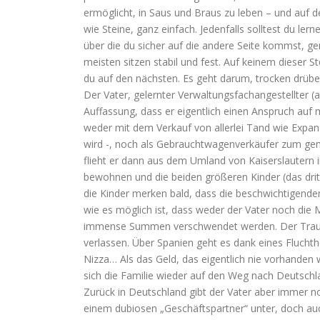
ermöglicht, in Saus und Braus zu leben – und auf d
wie Steine, ganz einfach. Jedenfalls solltest du ler
über die du sicher auf die andere Seite kommst, ge
meisten sitzen stabil und fest. Auf keinem dieser S
du auf den nächsten. Es geht darum, trocken drübe
Der Vater, gelernter Verwaltungsfachangestellte
r (
Auffassung, dass er eigentlich einen Anspruch au
weder mit dem Verkauf von allerlei Tand wie Expa
wird -, noch als Gebrauchtwagenverkäufer zum gema
flieht er dann aus dem Umland von Kaiserslautern 
bewohnen und die beiden größeren Kinder (das dritt
die Kinder merken bald, dass die beschwichtigenden
wie es möglich ist, dass weder der Vater noch die
immense Summen verschwendet werden. Der Traum p
verlassen. Über Spanien geht es dank eines Fluchthel
Nizza… Als das Geld, das eigentlich nie vorhanden
sich die Familie wieder auf den Weg nach Deutschla
Zurück in Deutschland gibt der Vater aber immer noch
einem dubiosen „Geschäftspartner“ unter, doch au