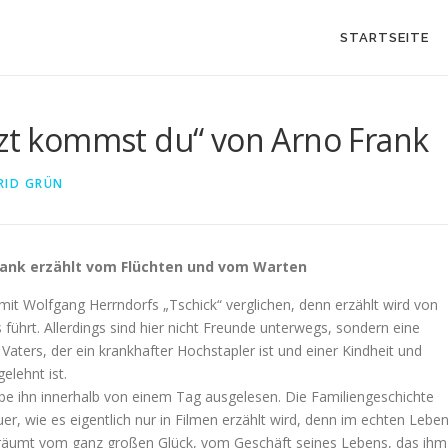
STARTSEITE
tzt kommst du“ von Arno Frank
RID GRÜN
rank erzählt vom Flüchten und vom Warten
mit Wolfgang Herrndorfs „Tschick“ verglichen, denn erzählt wird von
führt. Allerdings sind hier nicht Freunde unterwegs, sondern eine
 Vaters, der ein krankhafte
r Hochstapler ist und einer Kindheit und
elehnt ist.
be ihn innerhalb von einem Tag ausgelesen. Die Familiengeschichte
uer, wie es eigentlich nur in Filmen erzählt wird, denn im echten Lebe
 träumt vom ganz großen Glück, vom Geschäft seines Lebens, das ihm