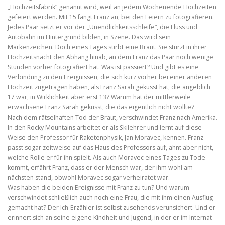
„Hochzeitsfabrik“ genannt wird, weil an jedem Wochenende Hochzeiten
gefeiert werden. Mit 15 fängt Franz an, bei den Feiern zu fotografieren.
Jedes Paar setzt er vor der „Unendlichkeitsschleife“, die Fluss und
Autobahn im Hintergrund bilden, in Szene. Das wird sein
Markenzeichen. Doch eines Tages stirbt eine Braut. Sie stürzt in ihrer
Hochzeitsnacht den Abhang hinab, an dem Franz das Paar noch wenige
Stunden vorher fotografiert hat. Was ist passiert? Und gibt es eine
Verbindung zu den Ereignissen, die sich kurz vorher bei einer anderen
Hochzeit zugetragen haben, als Franz Sarah geküsst hat, die angeblich
17 war, in Wirklichkeit aber erst 13? Warum hat der mittlerweile
erwachsene Franz Sarah geküsst, die das eigentlich nicht wollte?
Nach dem rätselhaften Tod der Braut, verschwindet Franz nach Amerika.
In den Rocky Mountains arbeitet er als Skilehrer und lernt auf diese
Weise den Professor für Raketenphysik, Jan Moravec, kennen. Franz
passt sogar zeitweise auf das Haus des Professors auf, ahnt aber nicht,
welche Rolle er für ihn spielt. Als auch Moravec eines Tages zu Tode
kommt, erfährt Franz, dass er der Mensch war, der ihm wohl am
nächsten stand, obwohl Moravec sogar verheiratet war.
Was haben die beiden Ereignisse mit Franz zu tun? Und warum
verschwindet schließlich auch noch eine Frau, die mit ihm einen Ausflug
gemacht hat? Der Ich-Erzähler ist selbst zusehends verunsichert. Und er
erinnert sich an seine eigene Kindheit und Jugend, in der er im Internat