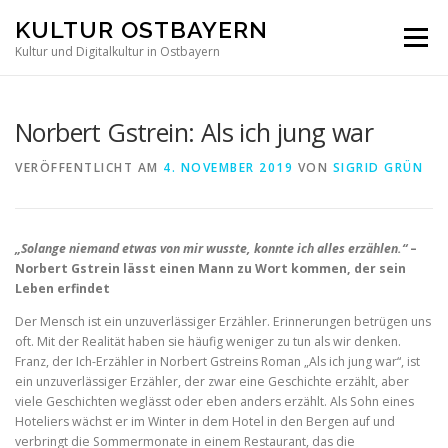
Direkt
KULTUR OSTBAYERN
zum
Menü
Inhalt
Kultur und Digitalkultur in Ostbayern
Norbert Gstrein: Als ich jung war
VERÖFFENTLICHT AM
4. NOVEMBER 2019
VON
SIGRID GRÜN
„Solange niemand etwas von mir wusste, konnte ich alles erzählen.“
–
Norbert Gstrein lässt einen Mann zu Wort kommen, der sein
Leben erfindet
Der Mensch ist ein unzuverlässiger Erzähler. Erinnerungen betrügen uns
oft. Mit der Realität haben sie häufig weniger zu tun als wir denken.
Franz, der Ich-Erzähler in Norbert Gstreins Roman „Als ich jung war“, ist
ein unzuverlässiger Erzähler, der zwar eine Geschichte erzählt, aber
viele Geschichten weglässt oder eben anders erzählt. Als Sohn eines
Hoteliers wächst er im Winter in dem Hotel in den Bergen auf und
verbringt die Sommermonate in einem Restaurant, das die