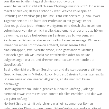
von älteren Schülern tagtäglich missbraucht wurde.
Wieso hat er selbst schließlich eine 13-Jährige missbraucht? Und warum
macht er sich vor, dass sie schon 17 war? Welche Rolle spielen
Erfahrung und Verdrängung für uns? Franz erinnert sich: „Genau zwei
Tage vor seinem Tod hatte der Professor zu mir gesagt, er sei
überzeugt, dass jeder Mensch wenigstens eine Geschichte in seinem
Leben habe, von der er nicht wolle, dass jemand anderer sie zu hören
bekomme, es gebe bei jedem ein Zentrum des Schweigens, ein
Zentrum der Scham, an das er sich selbst kaum heranwage. Wir seien
immer nur einen Schritt davon entfernt, aus unserem Alltag
hinauszukippen, zwei Schritte davon, eine ganz andere Richtung
einzuschlagen, ob wir uns für sie entschieden oder ob sie uns
aufgezwungen würde, und drei von einer Existenz am Rande der
Gesellschaft.“
Es sind die nicht erzählten Geschichten und die stattdessen erzählten
Geschichten, die im Mittelpunkt von Norbert Gstreins Roman stehen. Es
ist eine Reise an die inneren Abgründe, an die man sich kaum
heranwagt.
Hoffnung bietet am Ende eigentlich nur ein Neuanfang: „Solange
niemand etwas von mir wusste, konnte ich alles erzählen, und das war
ein guter Anfang.“
Norbert Gstrein ist mit „Als ich jung war“ ein spannender Roman
gelungen, der Dimensionen menschlichen Verhaltens auslotet, die wir