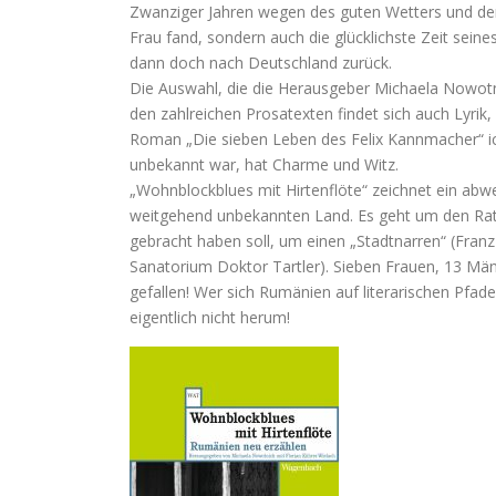
Zwanziger Jahren wegen des guten Wetters und der
Frau fand, sondern auch die glücklichste Zeit seine
dann doch nach Deutschland zurück.
Die Auswahl, die die Herausgeber Michaela Nowotnic
den zahlreichen Prosatexten findet sich auch Lyrik
Roman „Die sieben Leben des Felix Kannmacher“ ic
unbekannt war, hat Charme und Witz.
„Wohnblockblues mit Hirtenflöte“ zeichnet ein ab
weitgehend unbekannten Land. Es geht um den Rat
gebracht haben soll, um einen „Stadtnarren“ (Franz
Sanatorium Doktor Tartler). Sieben Frauen, 13 Mä
gefallen! Wer sich Rumänien auf literarischen Pf
eigentlich nicht herum!