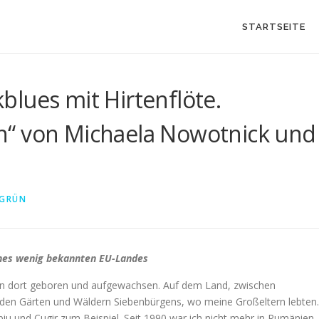
STARTSEITE
lues mit Hirtenflöte.
n“ von Michaela Nowotnick und
 GRÜN
eines wenig bekannten EU-Landes
 bin dort geboren und aufgewachsen. Auf dem Land, zwischen
 den Gärten und Wäldern Siebenbürgens, wo meine Großeltern lebten.
biu und Cugir zum Beispiel. Seit 1990 war ich nicht mehr in Rumänien,