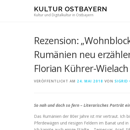
Direkt
KULTUR OSTBAYERN
zum
Kultur und Digitalkultur in Ostbayern
Inhalt
Rezension: „Wohnblockb
Rumänien neu erzähle
Florian Kührer-Wielach
VERÖFFENTLICHT AM
24. MAI 2018
VON
SIGRID
So nah und doch so fern – Literarisches Porträt 
Das Rumänien der 80er Jahre ist mir vertraut. Ich
Pferdewägen und riesigen Feldern im Banat und in
Ich kannte auch einige Städte – Temesvar, Arad, Si