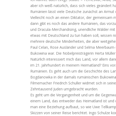
aber ich weiß natürlich, dass sich vieles geändert ha
Rumänien lässt viele Deutsche zunächst an Armut d
Vielleicht noch an einen Diktator, der gemeinsam 
dann gibt es noch das andere Rumänien, das vorzu
und Dracula-Merchandising, unendliche Wälder mi
etwas mit Deutschland zu tun haben soll, wissen nic
mehrere deutsche Minderheiten, die aber weitgehe
Paul Celan, Rose Ausländer und Selma Meerbaum-E
Bukowina war. Die Nobelpreisträgerin Herta Müller
Natürlich interessiert mich das Land, vor allem dann
im 21. Jahrhundert in meinem Heimatland? Eins vora
Rumänien. Es geht auch um die Geschichte des La
Bogdanowka in der damals rumänischen Bukowina s
Filmemacher Friedrich Schuller widmet sich in se
Zehntausend Juden umgebracht wurden.
Es geht um die Vergangenheit und um die Gegenwart
einem Land, das entweder das Heimatland ist und da
man eine Beziehung aufbaut, so wie Uwe Tellkam
Skizzen von seiner Reise berichtet. Ingo Schulze k